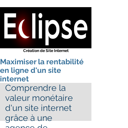
Eclipse
-
WEB
Concepteur de sites web
Solution Internet
Référenceur Web Google
Création de Site Web
Conception Web
Création de Site Internet
Maximiser la rentabilité
en ligne d'un site
internet
Comprendre la 
valeur monétaire 
d'un site internet 
grâce à une 
agence de 