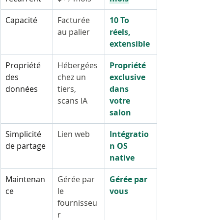
Capacité
Facturée 
10 To 
au palier
réels, 
extensible
Propriété 
Hébergées 
Propriété 
des 
chez un 
exclusive 
données
tiers, 
dans 
scans IA
votre 
salon
Simplicité 
Lien web
Intégratio
de partage
n OS 
native
Maintenan
Gérée par 
Gérée par 
ce
le 
vous
fournisseu
r