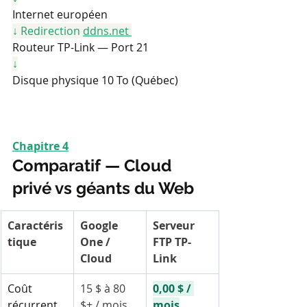
Internet européen
↓ Redirection 
ddns.net
Routeur TP-Link — Port 21
↓
Disque physique 10 To (Québec)
Chapitre 4
Comparatif — Cloud 
privé vs géants du Web
Caractéris
Google 
Serveur 
tique
One / 
FTP TP-
Cloud
Link
Coût 
15 $ à 80 
0,00 $ / 
récurrent
$+ / mois
mois