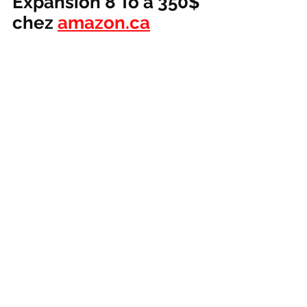
Expansion 8 To à 350$ 
chez 
amazon.ca