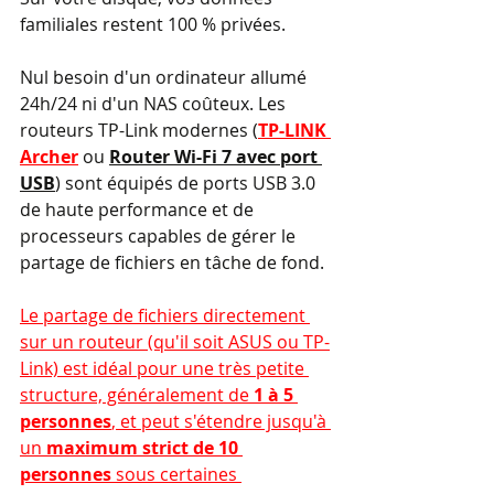
familiales restent 100 % privées.
Nul besoin d'un ordinateur allumé 
24h/24 ni d'un NAS coûteux. Les 
routeurs TP-Link modernes (
TP-LINK 
Archer
 ou 
Router Wi-Fi 7 avec port 
USB
) sont équipés de ports USB 3.0 
de haute performance et de 
processeurs capables de gérer le 
partage de fichiers en tâche de fond. 
Le partage de fichiers directement 
sur un routeur (qu'il soit ASUS ou TP-
Link) est idéal pour une très petite 
structure, généralement de 
1 à 5 
personnes
, et peut s'étendre jusqu'à 
un 
maximum strict de 10 
personnes
 sous certaines 