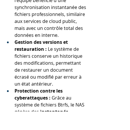
l'équipe bénéficie d'une 
synchronisation instantanée des 
fichiers professionnels, similaire 
aux services de cloud public, 
mais avec un contrôle total des 
données en interne.
Gestion des versions et 
restauration :
 Le système de 
fichiers conserve un historique 
des modifications, permettant 
de restaurer un document 
écrasé ou modifié par erreur à 
un état antérieur.
Protection contre les 
cyberattaques :
 Grâce au 
système de fichiers Btrfs, le NAS 
génère des 
instantanés 
immuables (
snapshots
)
. En cas 
d'attaque par rançongiciel 