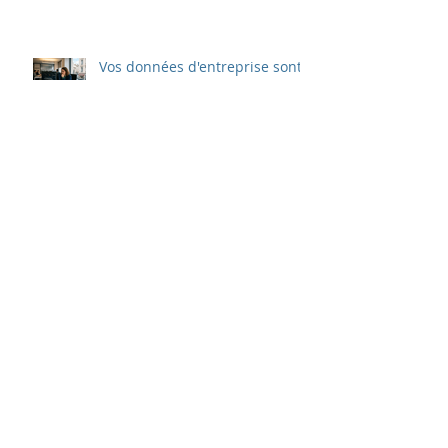
Vos données d'entreprise sont-
elles vraiment en sécurité ?
💻 [Guide complet] Prix de
Création et Refonte de Site
Web au Québec en 2025 —
Tout ce qu’il faut savoir
Comment améliorer votre
référencement naturel en
utilisant les stratégies Web
d'ECLIPSE
Différencier les meilleurs
pratiques SEO pour améliorer
votre classement sur Google