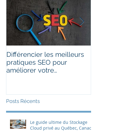
Différencier les meilleurs
Maximiser la r
pratiques SEO pour
ligne d'un site
améliorer votre
classement sur Google
Posts Récents
Le guide ultime du Stockage
Cloud privé au Québec, Canada