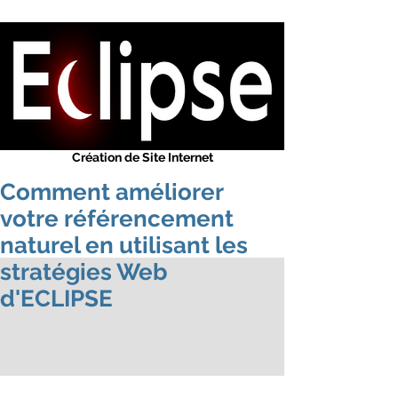
Eclipse
-
WEB
Concepteur de sites web
Solution Internet
Référenceur Web Google
Création de Site Web
Conception Web
Création de Site Internet
Comment améliorer
votre référencement
naturel en utilisant les
stratégies Web
d'ECLIPSE